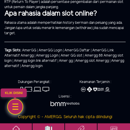
RTP (Return To Player) adalah persentase pengembalian dari permainan slot
untuk pemain dalam jangka panjang.
Apa rahasia dalam slot online?
Rahasia utama adalah memperhatikan history bermain dan peluang yang ada.
Jangan lupa untuk selalu menarik kemenangan (withdraw) jika sudah mencapai
target.
Tags Slots:
AmerGG
|
AmerGG Login
|
AmerGG Daftar
|
AmerGG Link
Alternatif
Amergg
|
Amergg Login
|
Amer GG slot
|
Amergg 88
Amergg slot
login
|
Amergg login link alternatif
|
Amer gg
|
Amergg slot
Amergg
|
Amergg
alternatif
|
Amergg login
Dukungan Perangkat :
Keamanan Terjamin :
KLIK DISINI
Lisensi :
Copyright © - AMERGG. Seluruh hak cipta dilindungi