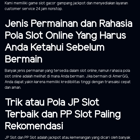
Kami memiliki game slot gacor gampang jackpot dan menyediakan layanan
customer service 24 jam nonstop.
Jenis Permainan dan Rahasia
Pola Slot Online Yang Harus
Anda Ketahui Sebelum
Bermain
Banyak jenis permainan yang tersedia dalam slot online, namun rahasia pola
slot online adalah melihat di mana Anda bermain. Jika bermain di AmerGG,
Anda dapat yakin karena memiliki kredibilitas tinggi dengan transaksi cepat
dan aman.
Trik atau Pola JP Slot
Terbaik dan PP Slot Paling
Rekomendasi
JP Slot dan PP Slot adalah jackpot atau kemenangan yang dicari oleh banyak