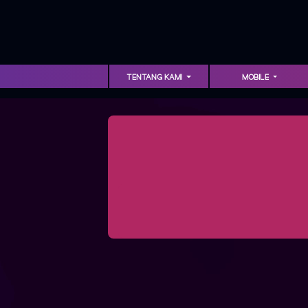
TENTANG KAMI
MOBILE