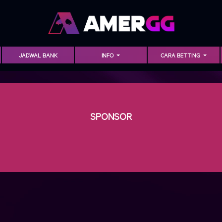
JADWAL BANK
INFO
CARA BETTING
SPONSOR