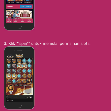
3. Klik ""spin"" untuk memulai permainan slots.