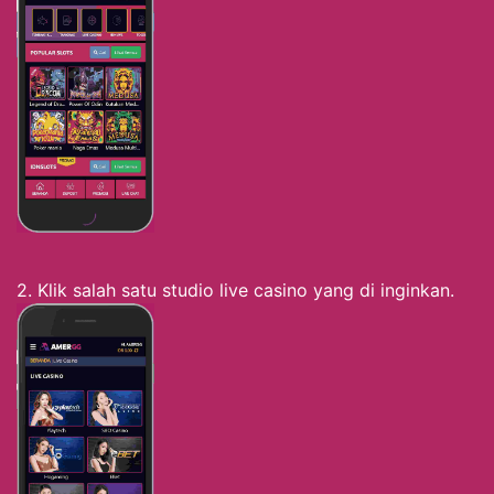
2. Klik salah satu studio live casino yang di inginkan.